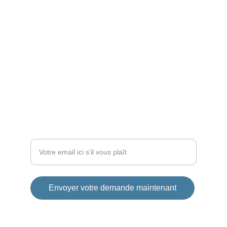
66140 Canet en Roussillon
contact@sailclassic66.fr
Suivez-nous
Soyez informé de notre actualité
Envoyer votre demande maintenant